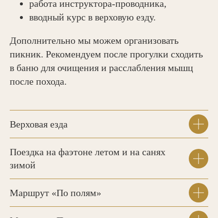
работа инструктора-проводника,
туры по окрестностям усадьбы
вводный курс в верховую езду.
«Золото Алтая» и в Республику
Алтай.
Дополнительно мы можем организовать
пикник. Рекомендуем после прогулки сходить
в баню для очищения и расслабления мышц
после похода.
Верховая езда
Поездка на фаэтоне летом и на санях
зимой
Маршрут «По полям»