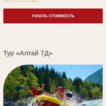
Тестирование и коррекция
различных проблем организма
методом прикладной кинезиологии
с обучением самокоррекции
Кинезиотейпинг от академика
Сущевского В. И. с применением
авторских разработок
Дополнительно оплачиваются обеды
и ужины по меню ресторана «Трапезная
Разгуляй».
Программа тура
УЗНАТЬ СТОИМОСТЬ
Конный тур на таёжную заимку
«Затеев лог»