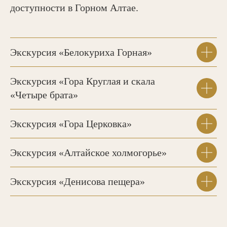
доступности в Горном Алтае.
Тур «Алтай 7Д»
Экскурсия «Белокуриха Горная»
Экскурсия «Гора Круглая и скала
«Четыре брата»
Экскурсия «Гора Церковка»
Экскурсия «Алтайское холмогорье»
Экскурсия «Денисова пещера»
Неделя настоящих приключений.
7 насыщенных дней
Трансфер из аэропорта
и в аэропорт