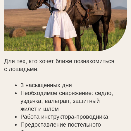
8 923 001 84 85
sale@sandunyaltai.ru
Алтайский край, с. Новотырышкино,
ул. Алтайская, 11 (15 минут до Белокурихи)
Проживание
Впечатления
Сандуновские бани
Мероприятия