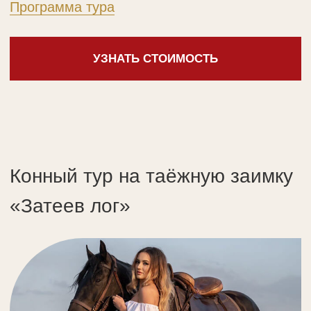
организовать волшебную фотосессию
с нашими грациозными лошадьми.
А для полного погружения
в атмосферу предлагаем аутентичные
русские костюмы, которые идеально
дополнят ваши образы.
Творите самостоятельно или мы
порекомендуем вам
профессиональных фотографов для
создания шедевров. Позвольте себе
незабываемые моменты в окружении
красоты и русской сказки!