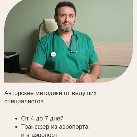
рассвет в тишине у озера,
в полдень покатайтесь
на велосипеде по окрестностям,
а вечером приготовьте вкуснейшие
блюда на мангале. Мы делаем всё
для того, чтобы каждый ваш день
в усадьбе был наполнен
незабываемыми впечатлениями.