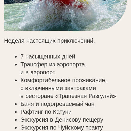
Для тех, кто хочет ближе познакомиться
с лошадьми.
3 насыщенных дня
Необходимое снаряжение: седло,
уздечка, вальтрап, защитный
жилет и шлем
Работа инструктора-проводника
Предоставление постельного
белья
Возможность пользоваться
беседкой
Дополнительно оплачиваются обеды
Возможность пользоваться зоной