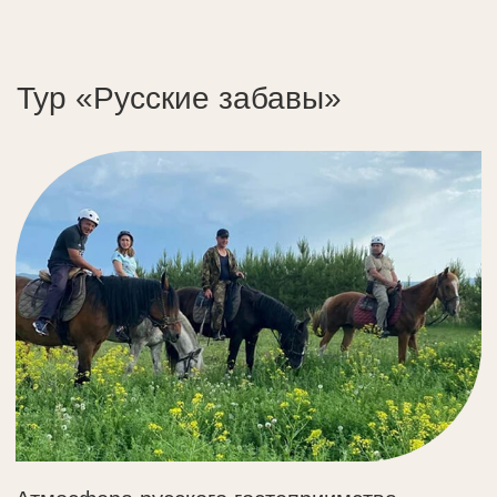
Комфортабельное проживание,
с включенными завтраками
в ресторане «Трапезная Разгуляй»
Баня и подогреваемый чан
Рафтинг по Катуни
Экскурсия в Денисову пещеру
Экскурсия по Чуйскому тракту
в агрокомплекс Инегень
Экскурсия на Актру
Дополнительно оплачиваются обеды
«Вечёрки»
и ужины.
Программа тура
УЗНАТЬ СТОИМОСТЬ
Тур «Оздоровительный»