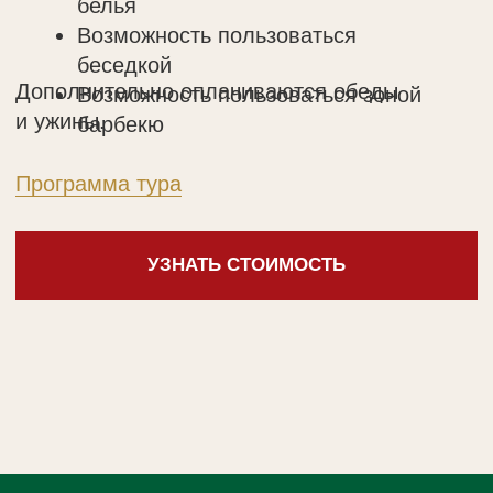
Ресторан «Трапезная
Об усадьбе
Разгуляй»
Новости и события
Спецпредложения
Контакты
Оздоровление
Подписка на новости:
Я согласен на получение рекламной рассылки
Я согласен с условиями
Политики обработки
персональных данных
Подписаться
Правила проживания
Политика обработки персональных данных