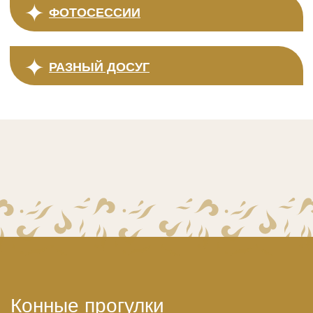
Конные прогулки
Путешествие верхом дарит
уникальный шанс увидеть природу
Алтая с нового ракурса и ощутить
гармонию с грациозными
животными. У нас собственный
конный двор и опытные
инструкторы, которые обеспечат
полную безопасность и чуткое
сопровождение на протяжении
всего маршрута.