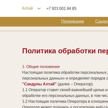
Алтай
Алтай
LET'S GO!
LET'S GO!
+7 923 001 84 85
+7 923 001 84 85
Проживание
Проживание
Сандун
Сандун
Политика обработки п
1. Общие положения
Настоящая политика обработки персональных д
персональных данных» и определяет порядок 
"Сандуны Алтай"
(далее – Оператор).
1.1 Оператор ставит своей важнейшей целью и
обработке его персональных данных, в том чис
1.2 Настоящая политика Оператора в отношени
Оператор может получить о посетителях веб-с