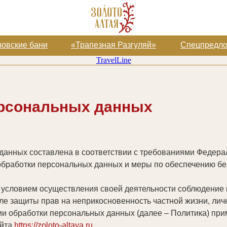
овские бани
овские бани
«Трапезная Разгуляй»
«Трапезная Разгуляй»
Спецпредл
Спецпредл
TravelLine
ерсональных данных
анных составлена в соответствии с требованиями Федерал
обработки персональных данных и меры по обеспечению б
 условием осуществления своей деятельности соблюдение 
ле защиты прав на неприкосновенность частной жизни, лич
и обработки персональных данных (далее – Политика) при
айта
https://zoloto-altaya.ru