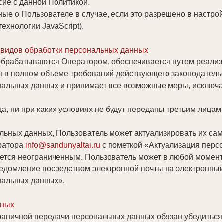
сие с данной Политикой.
ые о Пользователе в случае, если это разрешено в настро
ехнологии JavaScript).
х видов обработки персональных данных
обрабатываются Оператором, обеспечивается путем реализ
я в полном объеме требований действующего законодатель
ональных данных и принимает все возможные меры, исклю
, ни при каких условиях не будут переданы третьим лицам
альных данных, Пользователь может актуализировать их са
ератора
info@sandunyaltai.ru
с пометкой «Актуализация перс
ется неограниченным. Пользователь может в любой момент 
едомление посредством электронной почты на электронны
нальных данных».
нных
раничной передачи персональных данных обязан убедиться 